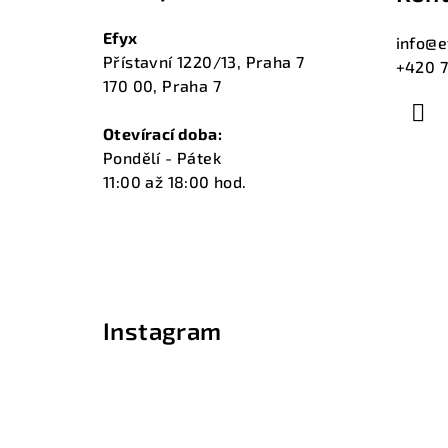
p
a
Efyx
info
@
e
Přístavní 1220/13, Praha 7
+420 7
t
170 00, Praha 7
í
Otevírací doba:
Pondělí - Pátek
11:00 až 18:00 hod.
Instagram