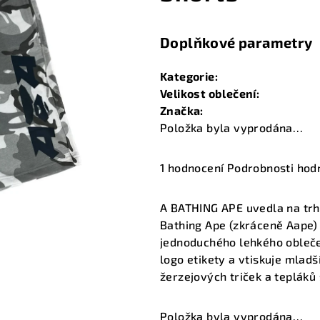
Doplňkové parametry
Kategorie
:
Velikost oblečení
:
Značka
:
Položka byla vyprodána…
Průměrné
1 hodnocení
Podrobnosti hod
hodnocení
produktu
A BATHING APE uvedla na trh
je
Bathing Ape (zkráceně Aape) 
3,0
jednoduchého lehkého oblečen
z
logo etikety a vtiskuje mladš
5
žerzejových triček a tepláků
hvězdiček.
Položka byla vyprodána…