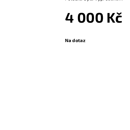
4 000 Kč
Měrná
cena:
Na dotaz
Zeptat se