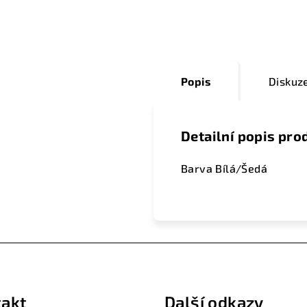
Popis
Diskuz
Detailní popis pro
Barva Bílá/Šedá
akt
Další odkazy