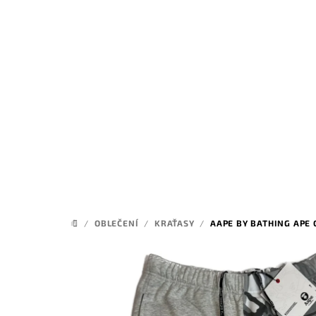
Přejít
na
obsah
/
OBLEČENÍ
/
KRAŤASY
/
AAPE BY BATHING APE
DOMŮ