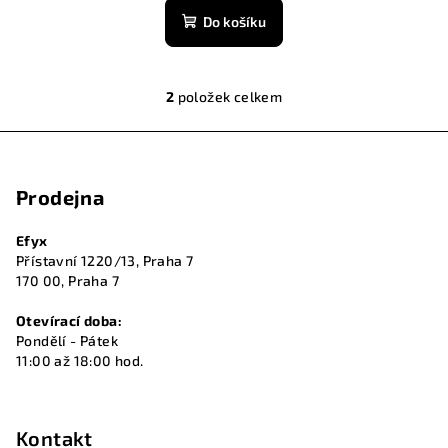
Do košíku
2
položek celkem
O
v
Z
l
á
á
Prodejna
p
d
a
a
Efyx
c
t
Přístavní 1220/13, Praha 7
í
í
170 00, Praha 7
p
r
Otevírací doba:
v
Pondělí - Pátek
k
11:00 až 18:00 hod.
y
v
ý
Kontakt