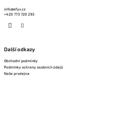
p
i
info
@
efyx.cz
s
+420 773 720 293
u
Další odkazy
Obchodní podmínky
Podmínky ochrany osobních údajů
Naše prodejna