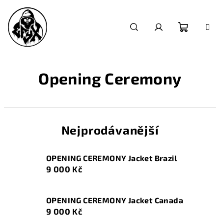
Přejít
na
obsah
Nákupn
Hledat
Přihlášení
košík
Opening Ceremony
Nejprodávanější
OPENING CEREMONY Jacket Brazil
9 000 Kč
OPENING CEREMONY Jacket Canada
9 000 Kč