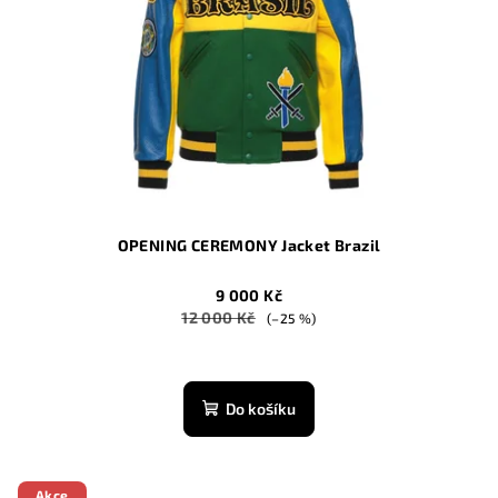
p
ů
r
o
d
u
k
t
ů
OPENING CEREMONY Jacket Brazil
9 000 Kč
12 000 Kč
(–25 %)
Do košíku
Akce