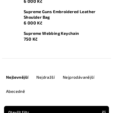
6 000 Kč
Supreme Guns Embroidered Leather
Shoulder Bag
6 000 Kč
Supreme Webbing Keychain
750 Kč
Ř
a
Nejlevnější
Nejdražší
Nejprodávanější
z
e
Abecedně
n
í
p
Otevřít filtr