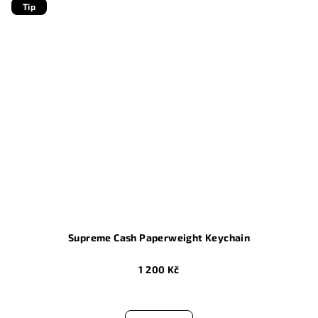
5
Tip
hvězdiček.
Supreme Cash Paperweight Keychain
1 200 Kč