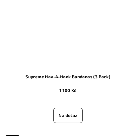
Supreme Hav-A-Hank Bandanas (3 Pack)
1 100 Kč
Průměrné
hodnocení
produktu
Na dotaz
je
5,0
z