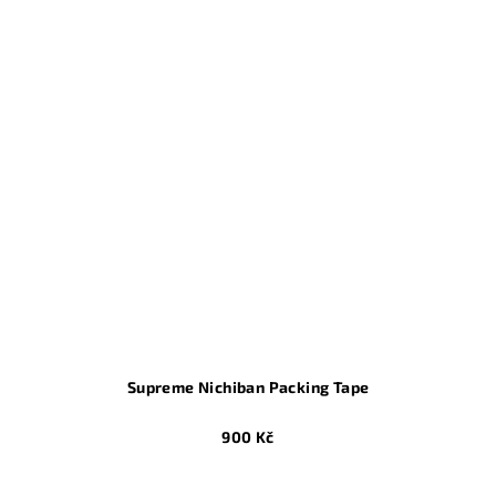
z
5
hvězdiček.
Supreme Nichiban Packing Tape
900 Kč
Průměrné