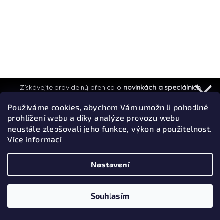
Získávejte pravidelný přehled o
novinkách a speciálních
akcích.
Používáme cookies, abychom Vám umožnili pohodlné
Supreme Hanes Crew Socks (4 Pack)
prohlížení webu a díky analýze provozu webu
neustále zlepšovali jeho funkce, výkon a použitelnost.
1 200 Kč
Více informací
Přihlásit k odběru
Průměrné
hodnocení
Privacy policy
Nastavení
produktu
Do košíku
je
3,7
Souhlasím
z
5
Tip
hvězdiček.