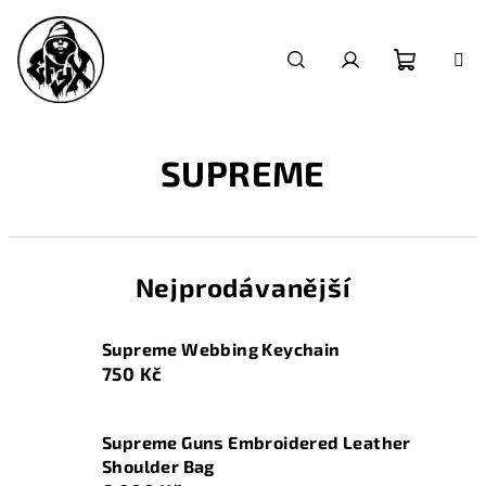
Přejít
na
obsah
Nákupn
Hledat
Přihlášení
košík
SUPREME
Nejprodávanější
Supreme Webbing Keychain
750 Kč
Supreme Guns Embroidered Leather
Shoulder Bag