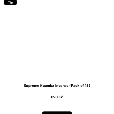
5
Tip
hvězdiček.
Supreme Kuumba Incense (Pack of 15)
650 Kč
Průměrné
hodnocení