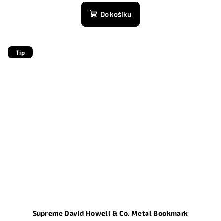
hodnocení
produktu
Do košíku
je
5,0
z
5
Tip
hvězdiček.
Supreme David Howell & Co. Metal Bookmark