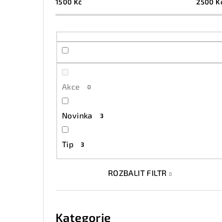
s
1500
Kč
2500
K
t
r
a
n
Akce
0
n
í
Novinka
3
p
Tip
3
a
n
ROZBALIT FILTR
e
Přeskočit
l
kategorie
Kategorie