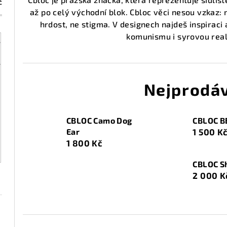
č
až po celý východní blok. Cbloc věci nesou vzkaz: n
hrdost, ne stigma. V designech najdeš inspiraci 
komunismu i syrovou reali
Nejprodáv
CBLOC Camo Dog
CBLOC B
Ear
1 500 K
1 800 Kč
CBLOC Sh
2 000 K