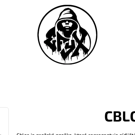
CBL
Cbloc je pražská značka, která reprezentuje sídlišt