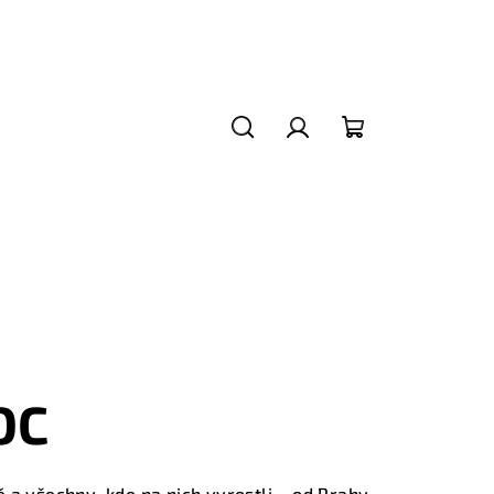
Hledat
Přihlášení
Nákupní
košík
OC
ě a všechny, kdo na nich vyrostli – od Prahy