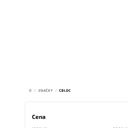
Přejít
na
obsah
/
ZNAČKY
/
CBLOC
DOMŮ
P
o
Cena