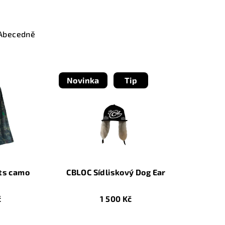
Abecedně
Novinka
Tip
ts camo
CBLOC Sídliskový Dog Ear
č
1 500 Kč
Průměrné