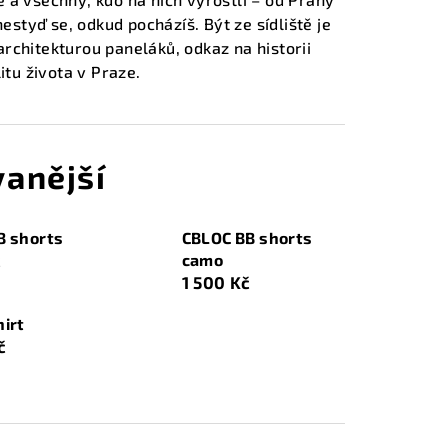
estyď se, odkud pocházíš. Být ze sídliště je
architekturou paneláků, odkaz na historii
tu života v Praze.
anější
B shorts
CBLOC BB shorts
č
camo
1 500 Kč
irt
č