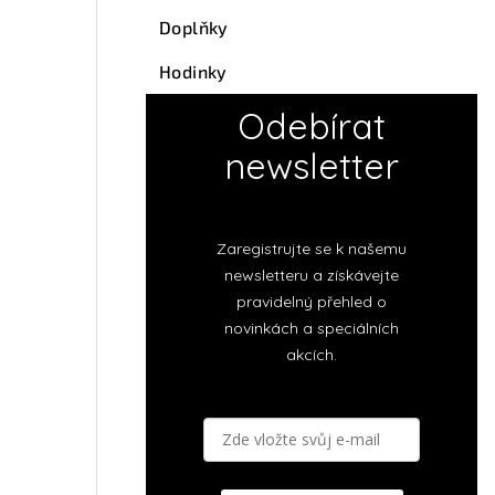
Doplňky
Hodinky
Odebírat
newsletter
Zaregistrujte se k našemu
newsletteru a získávejte
pravidelný přehled o
novinkách a speciálních
akcích.