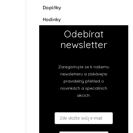
Doplňky
Hodinky
Odebírat
newsletter
Zaregistrujte se k našemu
newsletteru a získávejte
pravidelný přehled o
novinkách a speciálních
akcích.