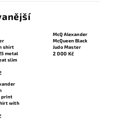
anější
McQ Alexander
er
McQueen Black
 shirt
Judo Master
25 metal
2 000 Kč
eat slim
č
xander
n
 print
hirt with
č