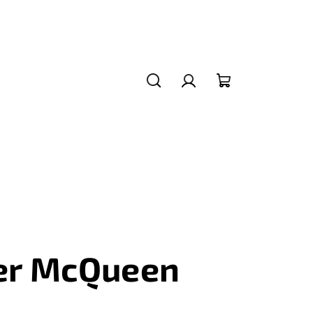
Hledat
Přihlášení
Nákupní
košík
er McQueen