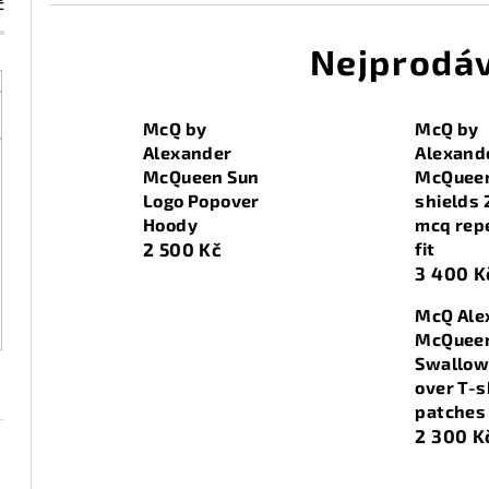
č
Nejprodáv
McQ by
McQ by
Alexander
Alexand
McQueen Sun
McQueen
Logo Popover
shields 
Hoody
mcq rep
2 500 Kč
fit
3 400 K
McQ Ale
McQuee
Swallow
over T-s
patches
2 300 K