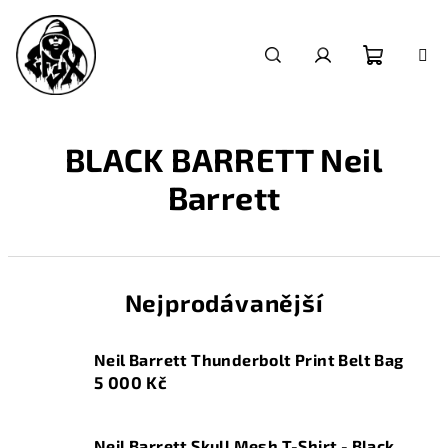
Přejít
na
obsah
Nákupn
Hledat
Přihlášení
košík
BLACK BARRETT Neil
Barrett
Nejprodávanější
Neil Barrett Thunderbolt Print Belt Bag
5 000 Kč
Neil Barrett Skull Mesh T-Shirt - Black