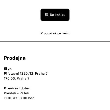
Do košíku
2
položek celkem
O
v
Z
l
á
á
Prodejna
p
d
a
a
Efyx
c
t
Přístavní 1220/13, Praha 7
í
í
170 00, Praha 7
p
r
Otevírací doba:
v
Pondělí - Pátek
k
11:00 až 18:00 hod.
y
v