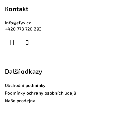
ý
Kontakt
p
i
info
@
efyx.cz
s
+420 773 720 293
u
Další odkazy
Obchodní podmínky
Podmínky ochrany osobních údajů
Naše prodejna