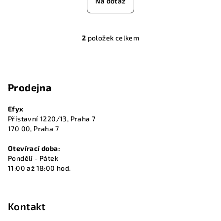
Na dotaz
2
položek celkem
O
v
Z
l
á
á
Prodejna
p
d
a
a
Efyx
c
t
Přístavní 1220/13, Praha 7
í
í
170 00, Praha 7
p
r
Otevírací doba:
v
Pondělí - Pátek
k
11:00 až 18:00 hod.
y
v
ý
Kontakt
p