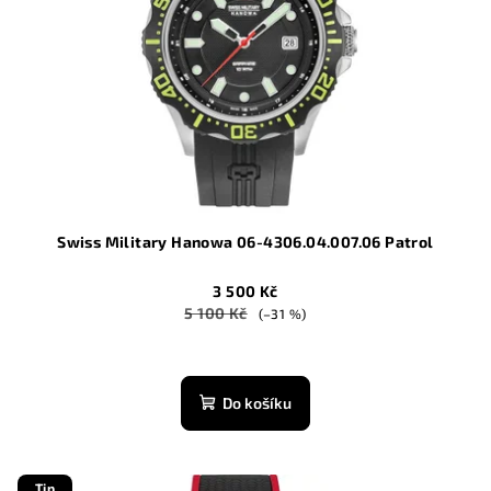
p
ů
r
o
d
u
k
t
ů
Swiss Military Hanowa 06-4306.04.007.06 Patrol
3 500 Kč
5 100 Kč
(–31 %)
Do košíku
Tip