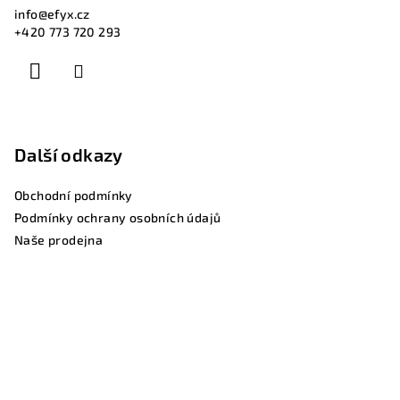
i
info
@
efyx.cz
s
+420 773 720 293
u
Další odkazy
Obchodní podmínky
Podmínky ochrany osobních údajů
Naše prodejna