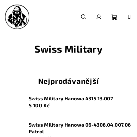
Přejít
na
obsah
Nákupn
Hledat
Přihlášení
košík
Swiss Military
Nejprodávanější
Swiss Military Hanowa 4315.13.007
5 100 Kč
Swiss Military Hanowa 06-4306.04.007.06
Patrol