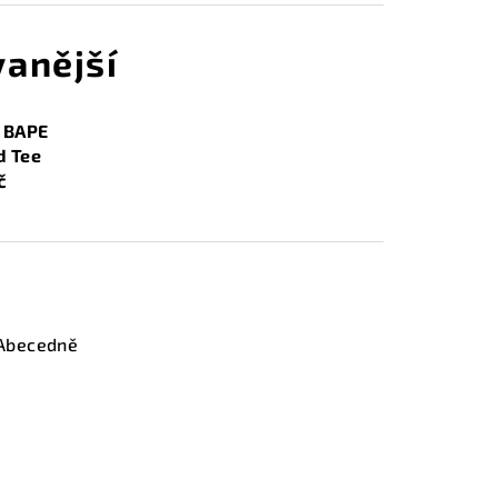
anější
x BAPE
d Tee
č
Abecedně