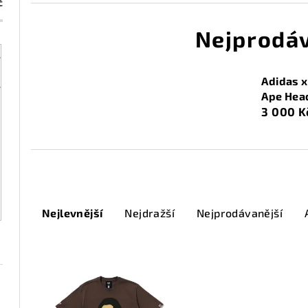
č
Nejprodáv
Adidas 
Ape Hea
3 000 K
Ř
Nejlevnější
Nejdražší
Nejprodávanější
a
z
V
e
ý
n