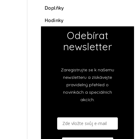
Doplňky
Hodinky
Odebírat
newsletter
Zaregistrujte se k našemu
newsletteru a získávejte
pravidelný přehled o
novinkách a speciálních
akcích.