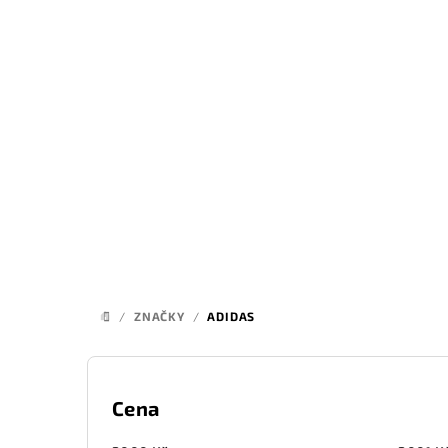
Přejít
na
obsah
/
ZNAČKY
/
ADIDAS
DOMŮ
P
o
Cena