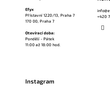
p
a
Efyx
info
@
e
Přístavní 1220/13, Praha 7
+420 7
t
170 00, Praha 7
í
Otevírací doba:
Pondělí - Pátek
11:00 až 18:00 hod.
Instagram