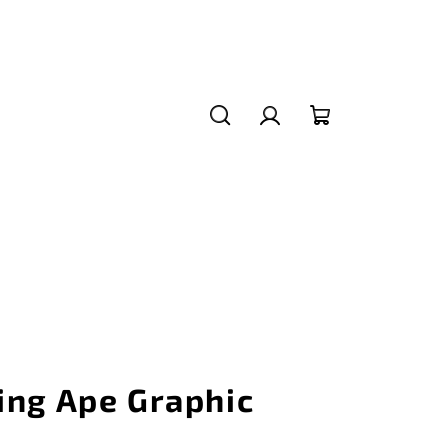
Hledat
Přihlášení
Nákupní
košík
ing Ape Graphic