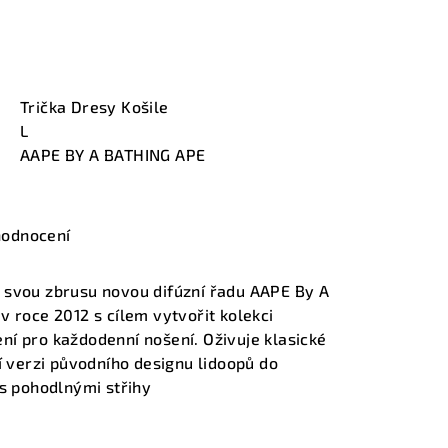
Trička Dresy Košile
L
AAPE BY A BATHING APE
hodnocení
 svou zbrusu novou difúzní řadu AAPE By A
v roce 2012 s cílem vytvořit kolekci
í pro každodenní nošení. Oživuje klasické
í verzi původního designu lidoopů do
 s pohodlnými střihy