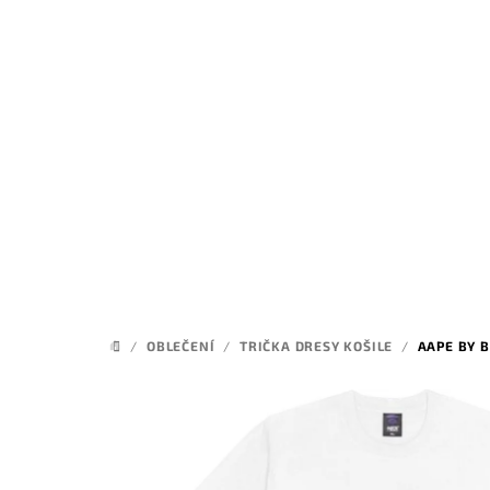
Přejít
na
obsah
/
OBLEČENÍ
/
TRIČKA DRESY KOŠILE
/
AAPE BY B
DOMŮ