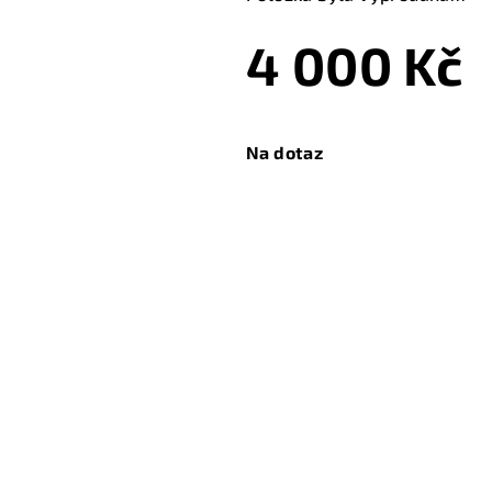
4 000 Kč
Měrná
cena:
Na dotaz
Zeptat se