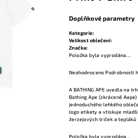
Doplňkové parametry
Kategorie
:
Velikost oblečení
:
Značka
:
Položka byla vyprodána…
Průměrné
Neohodnoceno
Podrobnosti 
hodnocení
produktu
A BATHING APE uvedla na trh
je
Bathing Ape (zkráceně Aape) 
0,0
jednoduchého lehkého oblečen
z
logo etikety a vtiskuje mladš
5
žerzejových triček a tepláků
hvězdiček.
Položka byla vyprodána…