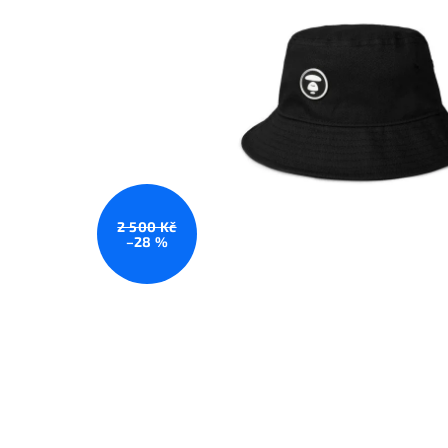
2 500 Kč
–28 %