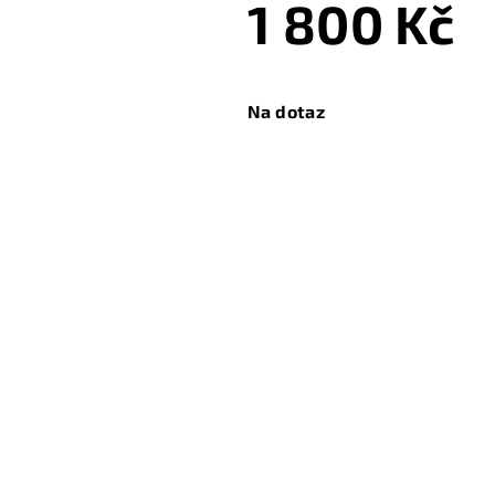
1 800 Kč
Měrná
cena:
Na dotaz
Zeptat se