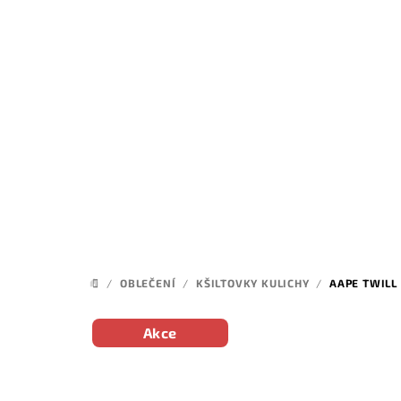
Přejít
na
obsah
/
OBLEČENÍ
/
KŠILTOVKY KULICHY
/
AAPE TWILL
DOMŮ
Akce