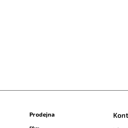
Z
á
Prodejna
Kont
p
Efyx