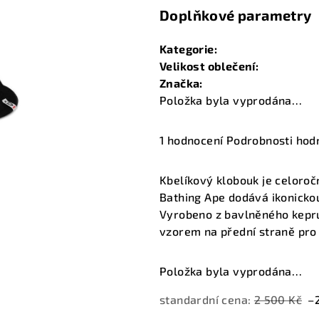
Doplňkové parametry
Kategorie
:
Velikost oblečení
:
Značka
:
Položka byla vyprodána…
Průměrné
1 hodnocení
Podrobnosti hod
hodnocení
produktu
Kbelíkový klobouk je celoro
je
Bathing Ape dodává ikonickou
1,0
Vyrobeno z bavlněného kepru
z
vzorem na přední straně pro
5
hvězdiček.
Položka byla vyprodána…
standardní cena:
2 500 Kč
–