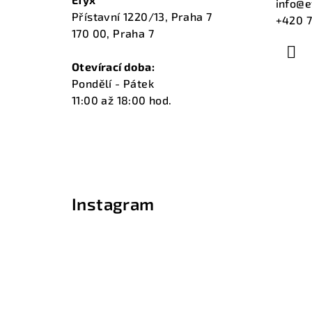
a
info
@
e
Přístavní 1220/13, Praha 7
+420 7
t
170 00, Praha 7
í
Otevírací doba:
Pondělí - Pátek
11:00 až 18:00 hod.
Instagram