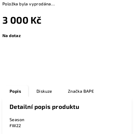
Položka byla vyprodána…
3 000 Kč
Měrná
Na dotaz
cena:
Zeptat se
Popis
Diskuze
Značka
BAPE
Detailní popis produktu
Season
FW22