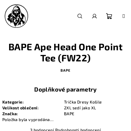
Přejít
na
obsah
Nákupn
Hledat
Přihlášení
košík
BAPE Ape Head One Point
Tee (FW22)
BAPE
Doplňkové parametry
Kategorie
:
Trička Dresy Košile
Velikost oblečení
:
2XL sedí jako XL
Značka
:
BAPE
Položka byla vyprodána…
Průměrné
3 hodnocení
Podrobnosti hodnocení