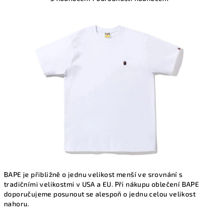
hodnocení
produktu
je
2,3
z
5
hvězdiček.
BAPE je přibližně o jednu velikost menší ve srovnání s
tradičními velikostmi v USA a EU. Při nákupu oblečení BAPE
doporučujeme posunout se alespoň o jednu celou velikost
nahoru.