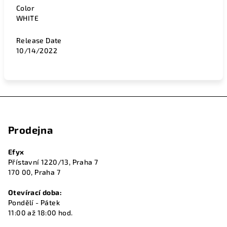
Color
WHITE
Release Date
10/14/2022
Z
á
Prodejna
p
a
Efyx
t
Přístavní 1220/13, Praha 7
í
170 00, Praha 7
Otevírací doba:
Pondělí - Pátek
11:00 až 18:00 hod.