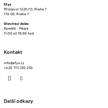
a
Efyx
t
Přístavní 1220/13, Praha 7
í
170 00, Praha 7
Otevírací doba:
Pondělí - Pátek
11:00 až 18:00 hod.
Kontakt
info
@
efyx.cz
+420 773 720 293
Další odkazy