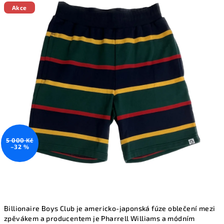
produktu
Akce
je
0,0
z
5
hvězdiček.
5 000 Kč
–32 %
Billionaire Boys Club je americko-japonská fúze oblečení mezi
zpěvákem a producentem je Pharrell Williams a módním