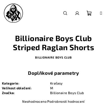
Přejít
na
obsah
Nákupn
Hledat
Přihlášení
košík
Billionaire Boys Club
Striped Raglan Shorts
BILLIONAIRE BOYS CLUB
Doplňkové parametry
Kategorie
:
Kraťasy
Velikost oblečení
:
M
Značka
:
Billionaire Boys Club
Průměrné
Neohodnoceno
Podrobnosti hodnocení
hodnocení