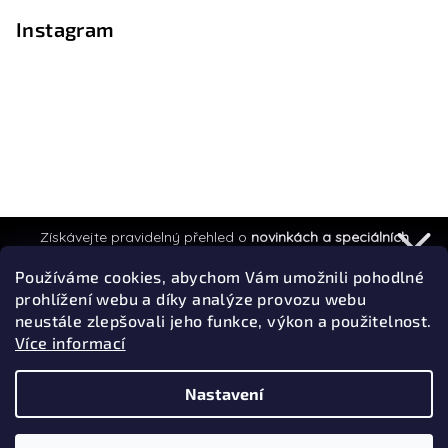
Instagram
Získávejte pravidelný přehled o
novinkách a speciálních
akcích.
Používáme cookies, abychom Vám umožnili pohodlné
prohlížení webu a díky analýze provozu webu
neustále zlepšovali jeho funkce, výkon a použitelnost.
Více informací
Přihlásit k odběru
Privacy policy
Sledovat na Instagramu
Nastavení
Copyright 2026
Efyx
. Všechna práva vyhrazena.