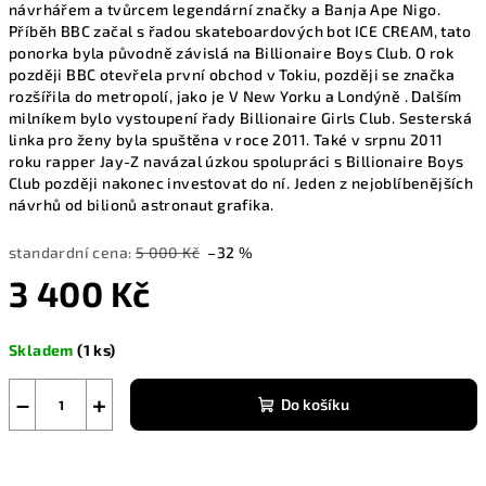
návrhářem a tvůrcem legendární značky a Banja Ape Nigo.
Příběh BBC začal s řadou skateboardových bot ICE CREAM, tato
ponorka byla původně závislá na Billionaire Boys Club. O rok
později BBC otevřela první obchod v Tokiu, později se značka
rozšířila do metropolí, jako je V New Yorku a Londýně . Dalším
milníkem bylo vystoupení řady Billionaire Girls Club. Sesterská
linka pro ženy byla spuštěna v roce 2011. Také v srpnu 2011
roku rapper Jay-Z navázal úzkou spolupráci s Billionaire Boys
Club později nakonec investovat do ní. Jeden z nejoblíbenějších
návrhů od bilionů astronaut grafika.
standardní cena:
5 000 Kč
–32 %
3 400 Kč
Měrná
Skladem
(1 ks)
cena:
−
+
Do košíku