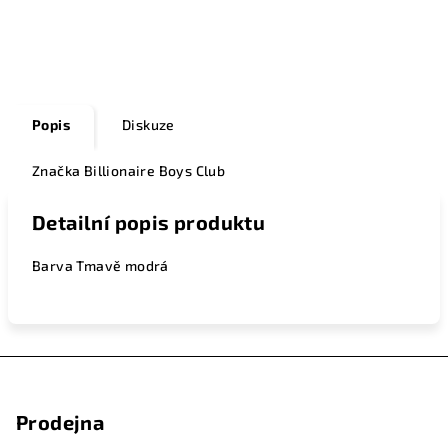
Zeptat se
Popis
Diskuze
Značka
Billionaire Boys Club
Detailní popis produktu
Barva Tmavě modrá
Z
á
Prodejna
p