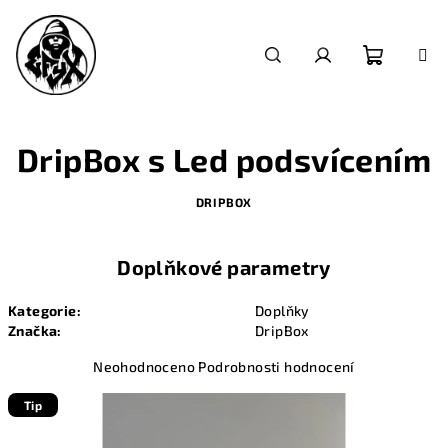
Přejít
na
obsah
Nákupn
Hledat
Přihlášení
košík
DripBox s Led podsvícením
DRIPBOX
Doplňkové parametry
Kategorie
:
Doplňky
Značka
:
DripBox
Průměrné
Neohodnoceno
Podrobnosti hodnocení
hodnocení
produktu
Tip
je
0,0