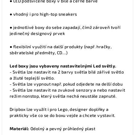
●
LED podsvícené boxy v bílé a černé barvě
●
vhodný i pro high-top sneakers
●
jednotlivé boxy do sebe zapadají, čímž zároveň tvoří
jedinečný designový prvek
●
flexibilní využití na další produkty (např. hračky,
sběratelské předměty, CD…)
Led boxy jsou vybaveny nastavitelnými Led světly.
- Světla lze nastavit na 2 barvy světla bílé zářivé světlo
a žluté teplejší světlo.
- Světla lze vypnout např. pokud odjedete na delší dobu
- Světla lze nastavit na zvukové senzory a nebo nastavit
režim nonstop, který světla nechá neustále zapnuté.
Dripbox lze využít i pro Lego, designer doplňky a
prakticky vše co se do boxu vejde a chcete vystavit.
Materiál:
Odolný a pevný průhledný plast