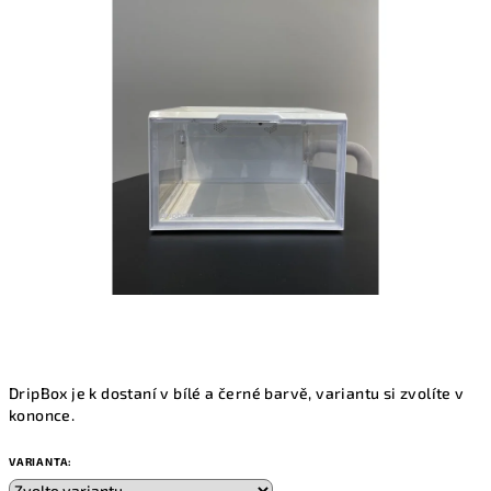
z
5
hvězdiček.
DripBox je k dostaní v bílé a černé barvě, variantu si zvolíte v
kononce.
VARIANTA: