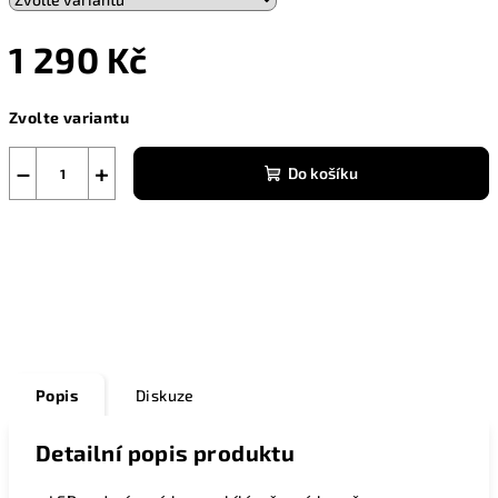
1 290 Kč
Měrná
Zvolte variantu
cena:
−
+
Do košíku
Zeptat se
Popis
Diskuze
Detailní popis produktu