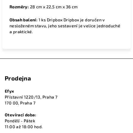
Rozměry:
28 cm x 22,5 cm x 36 cm
Obsah balení:
1 ks Dripbox Dripbox je doručen v
nesloženém stavu, jeho sestavení je velice jednoduché
a praktické.
Z
á
Prodejna
p
a
Efyx
t
Přístavní 1220/13, Praha 7
í
170 00, Praha 7
Otevírací doba:
Pondělí - Pátek
11:00 až 18:00 hod.