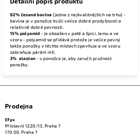
Detailní popis produktu
82% česaná bavlna
(jedna z nejkvalitnějších na trhu) -
bavlna je v ponožce kvůli velice dobré prodyšnosti a
relativně dobré pevnosti.
15% polyamid
- je obsažen v patě a špici, lemu a ve
vzoru - polyamid se přidává protože je velice pevný
takže ponožky v těchto místech zpevňuje a ve vzoru
zabraňuje párání nití.
3% elastan
- v ponožce je, aby zaručil pružnost
ponožky.
Z
á
Prodejna
p
a
Efyx
t
Přístavní 1220/13, Praha 7
í
170 00, Praha 7