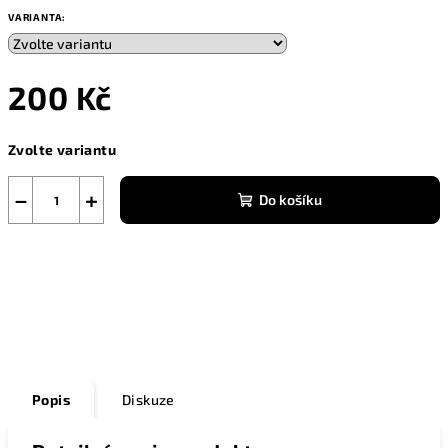
VARIANTA:
200 Kč
Měrná
Zvolte variantu
cena:
−
+
Do košíku
Zeptat se
Popis
Diskuze