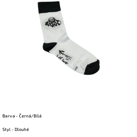
2,6
z
5
hvězdiček.
Barva - Černá/Bílá
Styl - Dlouhé