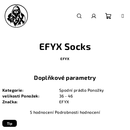
Přejít
na
obsah
Nákupn
Hledat
Přihlášení
košík
EFYX Socks
EFYX
Doplňkové parametry
Kategorie
:
Spodní prádlo Ponožky
velikosti Ponožek
:
36 - 46
Značka
:
EFYX
Průměrné
5 hodnocení
Podrobnosti hodnocení
hodnocení
produktu
Tip
je