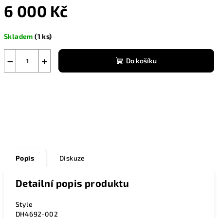
6 000 Kč
Měrná
Skladem
(1 ks)
cena:
−
+
Do košíku
Zeptat se
Popis
Diskuze
Detailní popis produktu
Style
DH4692-002