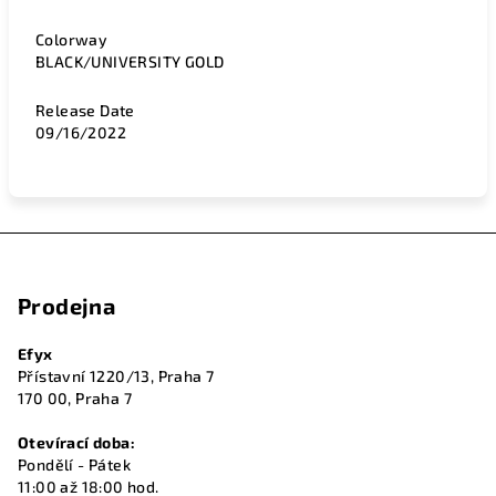
Colorway
BLACK/UNIVERSITY GOLD
Release Date
09/16/2022
Z
á
Prodejna
p
a
Efyx
t
Přístavní 1220/13, Praha 7
í
170 00, Praha 7
Otevírací doba:
Pondělí - Pátek
11:00 až 18:00 hod.