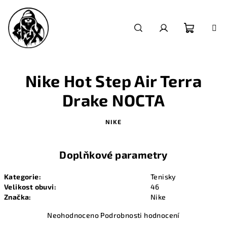
Přejít
na
obsah
Nákupn
Hledat
Přihlášení
košík
Nike Hot Step Air Terra
Drake NOCTA
NIKE
Doplňkové parametry
Kategorie
:
Tenisky
Velikost obuvi
:
46
Značka
:
Nike
Průměrné
Neohodnoceno
Podrobnosti hodnocení
hodnocení