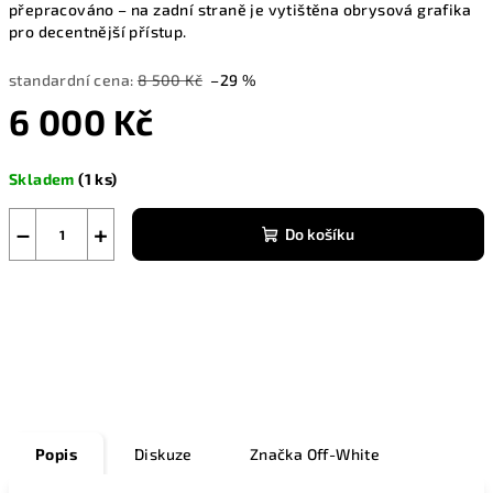
přepracováno – na zadní straně je vytištěna obrysová grafika
pro decentnější přístup.
standardní cena:
8 500 Kč
–29 %
6 000 Kč
Měrná
Skladem
(1 ks)
cena:
−
+
Do košíku
Zeptat se
Popis
Diskuze
Značka
Off-White