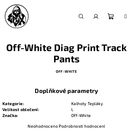
Přejít
na
obsah
Nákupn
Hledat
Přihlášení
košík
Off-White Diag Print Track
Pants
OFF-WHITE
Doplňkové parametry
Kategorie
:
Kalhoty Tepláky
Velikost oblečení
:
L
Značka
:
Off-White
Průměrné
Neohodnoceno
Podrobnosti hodnocení
hodnocení