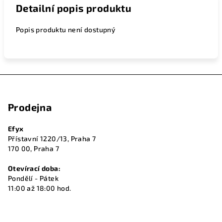
Detailní popis produktu
Popis produktu není dostupný
Z
á
Prodejna
p
a
Efyx
t
Přístavní 1220/13, Praha 7
í
170 00, Praha 7
Otevírací doba:
Pondělí - Pátek
11:00 až 18:00 hod.