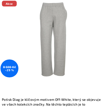
produktu
Akce
je
0,0
z
5
hvězdiček.
8 500 Kč
–29 %
Potisk Diag je klíčovým motivem Off-White, který se objevuje
ve všech kolekcích značky. Na těchto teplácích je to