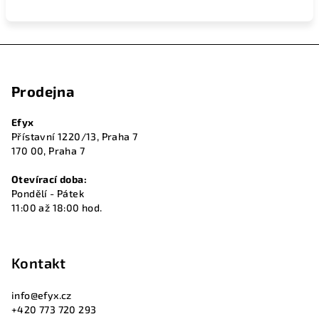
Z
á
Prodejna
p
a
Efyx
t
Přístavní 1220/13, Praha 7
í
170 00, Praha 7
Otevírací doba:
Pondělí - Pátek
11:00 až 18:00 hod.
Kontakt
info
@
efyx.cz
+420 773 720 293