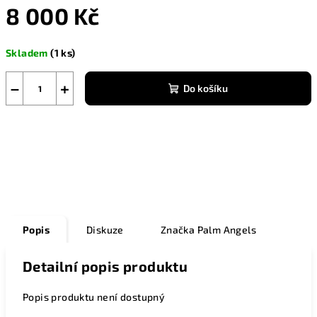
8 000 Kč
Měrná
Skladem
(1 ks)
cena:
−
+
Do košíku
Zeptat se
Popis
Diskuze
Značka
Palm Angels
Detailní popis produktu
Popis produktu není dostupný