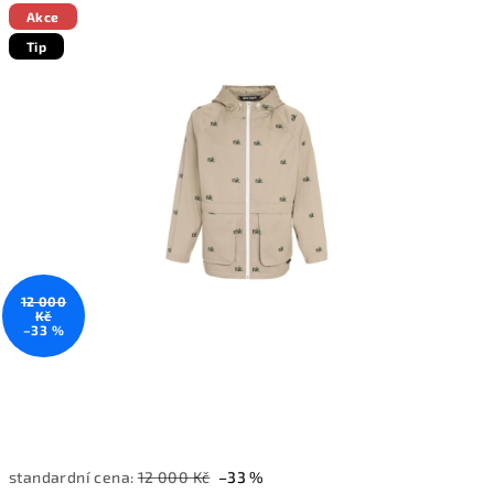
produktu
Akce
je
Tip
0,0
z
5
hvězdiček.
12 000
Kč
–33 %
standardní cena:
12 000 Kč
–33 %