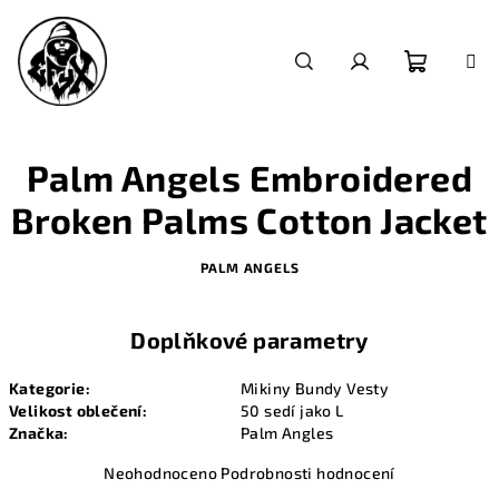
Přejít
na
obsah
Nákupn
Hledat
Přihlášení
košík
Palm Angels Embroidered
Broken Palms Cotton Jacket
PALM ANGELS
Doplňkové parametry
Kategorie
:
Mikiny Bundy Vesty
Velikost oblečení
:
50 sedí jako L
Značka
:
Palm Angles
Průměrné
Neohodnoceno
Podrobnosti hodnocení
hodnocení