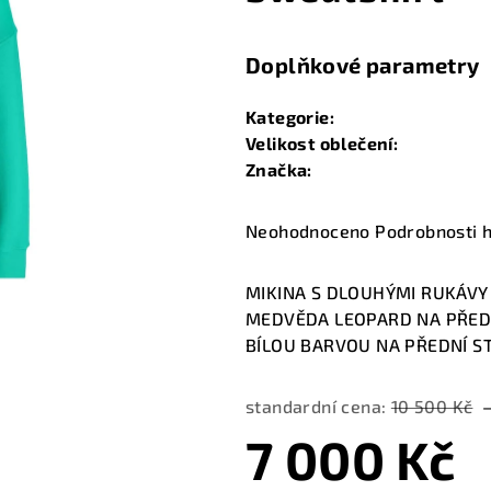
Doplňkové parametry
Kategorie
:
Velikost oblečení
:
Značka
:
Průměrné
Neohodnoceno
Podrobnosti 
hodnocení
produktu
MIKINA S DLOUHÝMI RUKÁVY 
je
MEDVĚDA LEOPARD NA PŘEDN
0,0
BÍLOU BARVOU NA PŘEDNÍ ST
z
5
standardní cena:
10 500 Kč
hvězdiček.
7 000 Kč