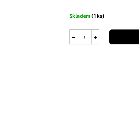
Měrná
cena:
Skladem
(1 ks)
−
+
Zeptat se