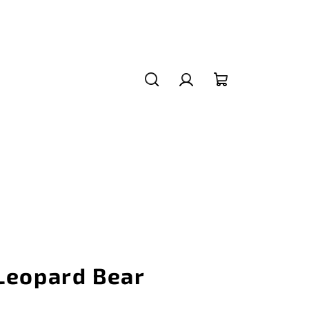
Hledat
Přihlášení
Nákupní
košík
Leopard Bear