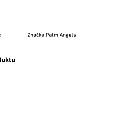
e
Značka
Palm Angels
duktu