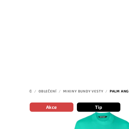
Přejít
na
obsah
/
OBLEČENÍ
/
MIKINY BUNDY VESTY
/
PALM ANG
DOMŮ
Akce
Tip