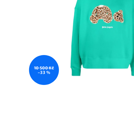
10 500 Kč
–33 %