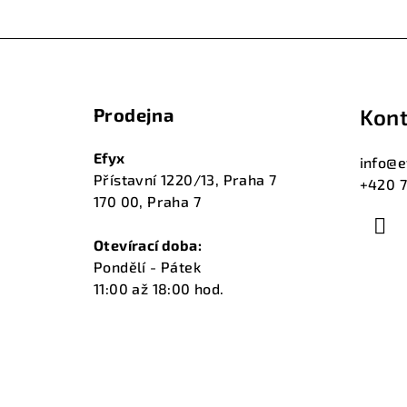
Z
á
Prodejna
Kont
p
a
Efyx
info
@
e
Přístavní 1220/13, Praha 7
+420 7
t
170 00, Praha 7
í
Otevírací doba:
Pondělí - Pátek
11:00 až 18:00 hod.