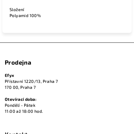
Složení
Polyamid 100%
Z
á
Prodejna
p
a
Efyx
t
Přístavní 1220/13, Praha 7
í
170 00, Praha 7
Otevírací doba:
Pondělí - Pátek
11:00 až 18:00 hod.