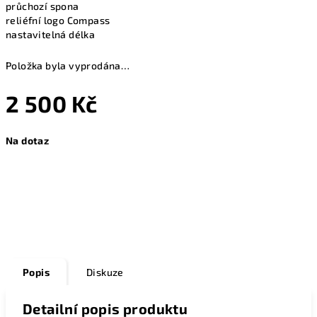
průchozí spona
reliéfní logo Compass
nastavitelná délka
Položka byla vyprodána…
2 500 Kč
Měrná
Na dotaz
cena:
Zeptat se
Popis
Diskuze
Detailní popis produktu