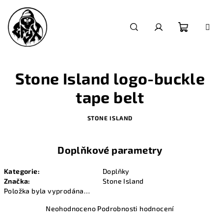
Přejít
na
obsah
Nákupn
Hledat
Přihlášení
košík
Stone Island logo-buckle
tape belt
STONE ISLAND
Doplňkové parametry
Kategorie
:
Doplňky
Značka
:
Stone Island
Položka byla vyprodána…
Průměrné
Neohodnoceno
Podrobnosti hodnocení
hodnocení