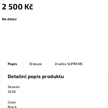
2 500 Kč
Měrná
Na dotaz
cena:
Zeptat se
Popis
Diskuze
Značka
SUPREME
Detailní popis produktu
Season
SS26
Color
Black