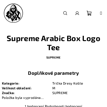
Přejít
na
obsah
Nákupn
Hledat
Přihlášení
košík
Supreme Arabic Box Logo
Tee
SUPREME
Doplňkové parametry
Kategorie
:
Trička Dresy Košile
Velikost oblečení
:
M
Značka
:
SUPREME
Položka byla vyprodána…
Průměrné
1 hodnocení
Podrobnosti hodnocení