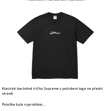
hodnocení
produktu
je
5,0
z
5
hvězdiček.
Klasické bavlněné tričko Supreme s potiskem loga na přední
straně.
Položka byla vyprodána…