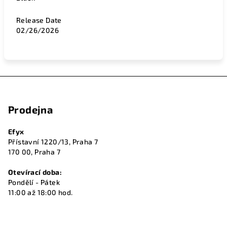
Release Date
02/26/2026
Z
á
Prodejna
p
a
Efyx
t
Přístavní 1220/13, Praha 7
í
170 00, Praha 7
Otevírací doba:
Pondělí - Pátek
11:00 až 18:00 hod.