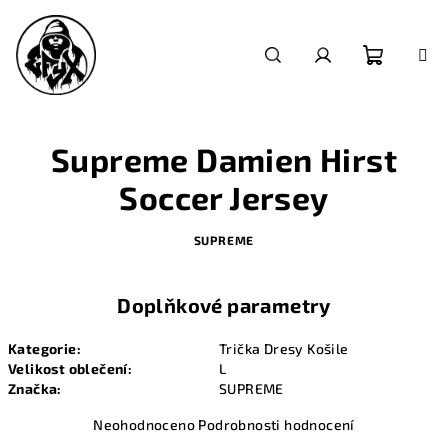
Přejít
na
obsah
Nákupn
Hledat
Přihlášení
košík
Supreme Damien Hirst
Soccer Jersey
SUPREME
Doplňkové parametry
Kategorie
:
Trička Dresy Košile
Velikost oblečení
:
L
Značka
:
SUPREME
Průměrné
Neohodnoceno
Podrobnosti hodnocení
hodnocení