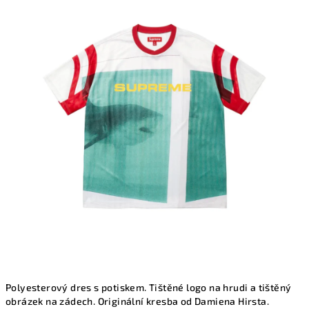
produktu
je
0,0
z
5
hvězdiček.
Polyesterový dres s potiskem. Tištěné logo na hrudi a tištěný
obrázek na zádech. Originální kresba od Damiena Hirsta.