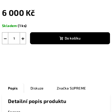
6 000 Kč
Měrná
Skladem
(1 ks)
cena:
−
+
Do košíku
Zeptat se
Popis
Diskuze
Značka
SUPREME
Detailní popis produktu
Season