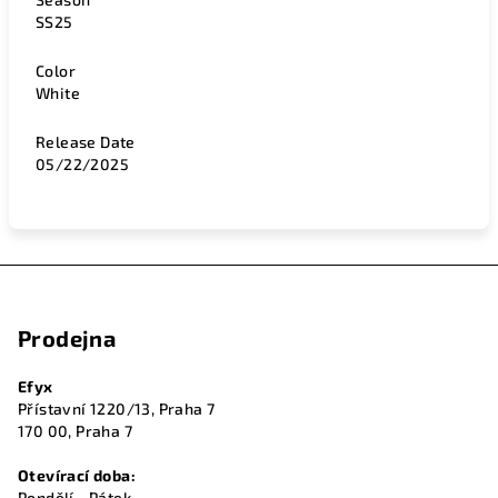
SS25
Color
White
Release Date
05/22/2025
Z
á
Prodejna
p
a
Efyx
t
Přístavní 1220/13, Praha 7
í
170 00, Praha 7
Otevírací doba:
Pondělí - Pátek