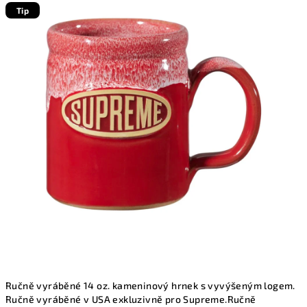
produktu
Tip
je
3,7
z
5
hvězdiček.
Ručně vyráběné 14 oz. kameninový hrnek s vyvýšeným logem.
Ručně vyráběné v USA exkluzivně pro Supreme.
Ručně