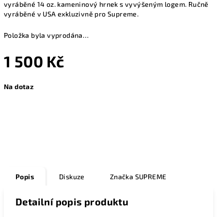
vyráběné 14 oz. kameninový hrnek s vyvýšeným logem. Ručně
vyráběné v USA exkluzivně pro Supreme.
Položka byla vyprodána…
1 500 Kč
Měrná
Na dotaz
cena:
Zeptat se
Popis
Diskuze
Značka
SUPREME
Detailní popis produktu