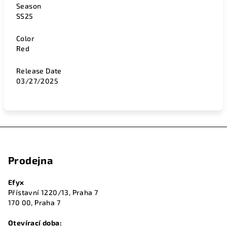
Season
SS25
Color
Red
Release Date
03/27/2025
Z
á
Prodejna
p
a
Efyx
t
Přístavní 1220/13, Praha 7
í
170 00, Praha 7
Otevírací doba: