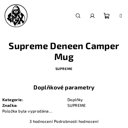
Přejít
na
obsah
Nákupn
Hledat
Přihlášení
košík
Supreme Deneen Camper
Mug
SUPREME
Doplňkové parametry
Kategorie
:
Doplňky
Značka
:
SUPREME
Položka byla vyprodána…
Průměrné
3 hodnocení
Podrobnosti hodnocení
hodnocení