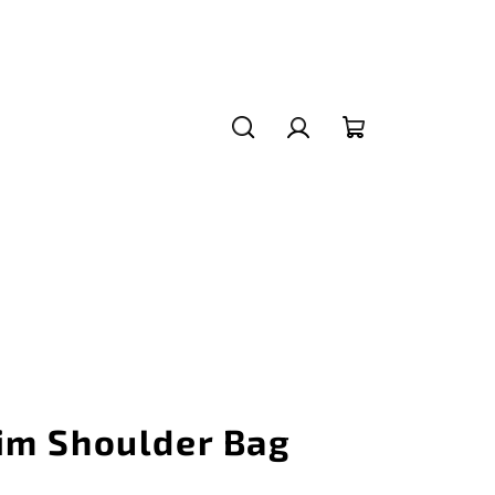
Hledat
Přihlášení
Nákupní
košík
im Shoulder Bag