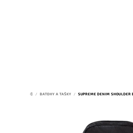
Přejít
na
obsah
/
BATOHY A TAŠKY
/
SUPREME DENIM SHOULDER 
DOMŮ