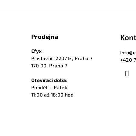
Z
á
Prodejna
Kont
p
a
Efyx
info
@
e
Přístavní 1220/13, Praha 7
+420 7
t
170 00, Praha 7
í
Otevírací doba:
Pondělí - Pátek
11:00 až 18:00 hod.