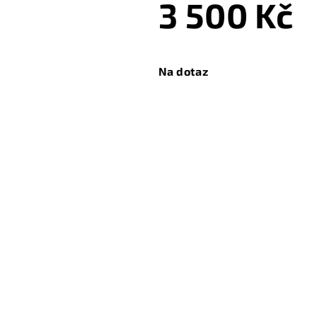
3 500 Kč
Měrná
cena:
Na dotaz
Zeptat se