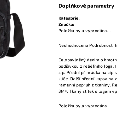
Doplňkové parametry
Kategorie
:
Značka
:
Položka byla vyprodána…
Průměrné
Neohodnoceno
Podrobnosti 
hodnocení
produktu
Celobavlněný denim o hmotno
je
podšívkou z reliéfního loga. 
0,0
zip. Přední přihrádka na zip 
z
klíče. Další přední kapsa na 
5
ramenní popruh z tkaniny. Re
hvězdiček.
3M®. Tkaný štítek s logem vpř
Položka byla vyprodána…