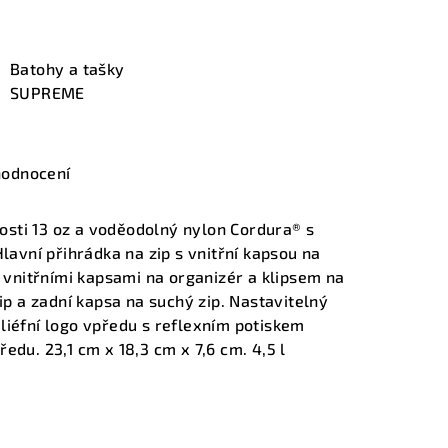
Batohy a tašky
SUPREME
hodnocení
sti 13 oz a voděodolný nylon Cordura® s
Hlavní přihrádka na zip s vnitřní kapsou na
s vnitřními kapsami na organizér a klipsem na
zip a zadní kapsa na suchý zip. Nastavitelný
liéfní logo vpředu s reflexním potiskem
edu. 23,1 cm x 18,3 cm x 7,6 cm. 4,5 l