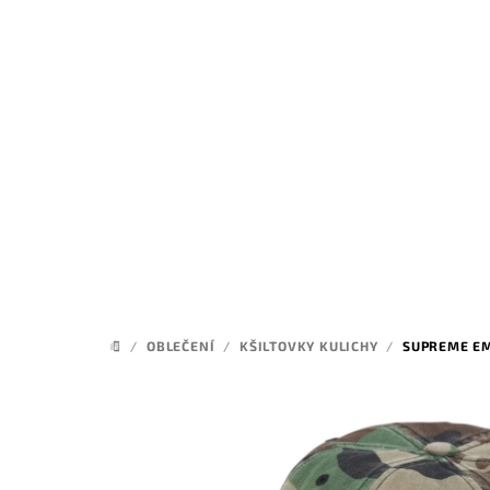
Přejít
na
obsah
/
OBLEČENÍ
/
KŠILTOVKY KULICHY
/
SUPREME EM
DOMŮ