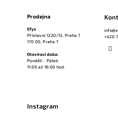
á
Prodejna
Kont
p
a
Efyx
info
@
e
Přístavní 1220/13, Praha 7
+420 7
t
170 00, Praha 7
í
Otevírací doba:
Pondělí - Pátek
11:00 až 18:00 hod.
Instagram