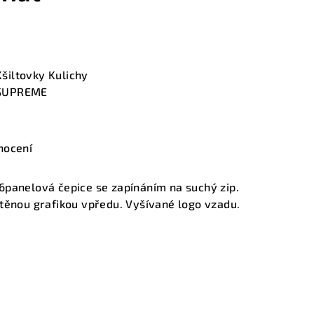
Kšiltovky Kulichy
SUPREME
nocení
6panelová čepice se zapínáním na suchý zip.
těnou grafikou vpředu. Vyšívané logo vzadu.