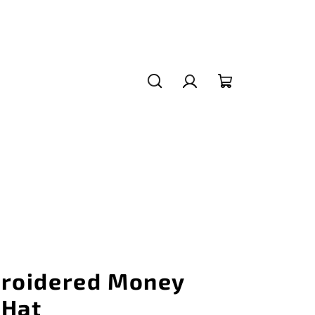
Hledat
Přihlášení
Nákupní
košík
roidered Money
 Hat