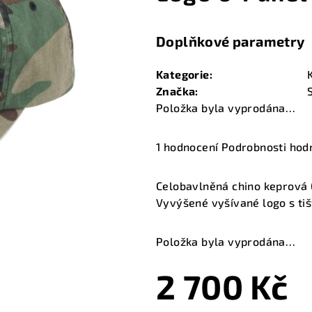
Doplňkové parametry
Kategorie
:
Značka
:
Položka byla vyprodána…
Průměrné
1 hodnocení
Podrobnosti hod
hodnocení
produktu
Celobavlněná chino keprová 
je
Vyvýšené vyšívané logo s tiš
5,0
z
Položka byla vyprodána…
5
hvězdiček.
2 700 Kč