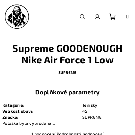
Přejít
na
obsah
Nákupn
Hledat
Přihlášení
košík
Supreme GOODENOUGH
Nike Air Force 1 Low
SUPREME
Doplňkové parametry
Kategorie
:
Tenisky
Velikost obuvi
:
45
Značka
:
SUPREME
Položka byla vyprodána…
Průměrné
1 hodnocení
Podrobnosti hodnocení