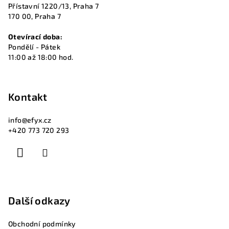
t
Přístavní 1220/13, Praha 7
í
170 00, Praha 7
Otevírací doba:
Pondělí - Pátek
11:00 až 18:00 hod.
Kontakt
info
@
efyx.cz
+420 773 720 293
Další odkazy
Obchodní podmínky