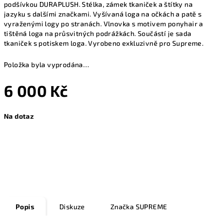
podšívkou DURAPLUSH. Stélka, zámek tkaniček a štítky na
jazyku s dalšími značkami. Vyšívaná loga na očkách a patě s
vyraženými logy po stranách. Vlnovka s motivem ponyhair a
tištěná loga na průsvitných podrážkách. Součástí je sada
tkaniček s potiskem loga. Vyrobeno exkluzivně pro Supreme.
Položka byla vyprodána…
6 000 Kč
Měrná
Na dotaz
cena:
Zeptat se
Popis
Diskuze
Značka
SUPREME