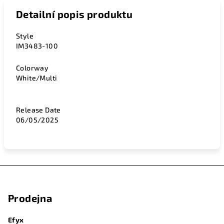
Detailní popis produktu
Style
IM3483-100
Colorway
White/Multi
Release Date
06/05/2025
Z
á
Prodejna
p
a
Efyx