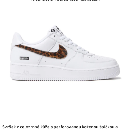
hodnocení
produktu
je
5,0
z
5
hvězdiček.
Svršek z celozrnné kůže s perforovanou koženou špičkou a