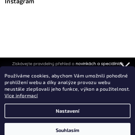
Instagram
Získávejte pravidelný přehled o
novinkách a speciálních
akcích.
Používáme cookies, abychom Vám umožnili pohodlné
prohlížení webu a díky analýze provozu webu
neustále zlepšovali jeho funkce, výkon a použitelnost.
Více informací
Přihlásit k odběru
Privacy policy
Sledovat na Instagramu
Nastavení
Copyright 2026
Efyx
. Všechna práva vyhrazena.
Souhlasím