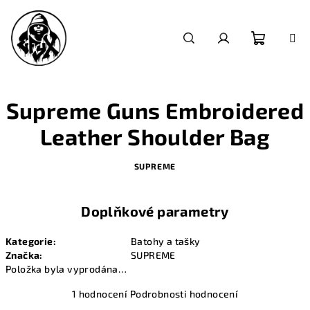
Přejít
na
obsah
Nákupn
Hledat
Přihlášení
košík
Supreme Guns Embroidered
Leather Shoulder Bag
SUPREME
Doplňkové parametry
Kategorie
:
Batohy a tašky
Značka
:
SUPREME
Položka byla vyprodána…
Průměrné
1 hodnocení
Podrobnosti hodnocení
hodnocení