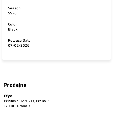
Season
SS26
Color
Black
Release Date
07/02/2026
Z
á
Prodejna
p
a
Efyx
t
Přístavní 1220/13, Praha 7
í
170 00, Praha 7