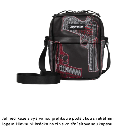
produktu
je
5,0
z
5
hvězdiček.
Jehněčí kůže s vyšívanou grafikou a podšívkou s reliéfním
logem. Hlavní přihrádka na zip s vnitřní síťovanou kapsou.