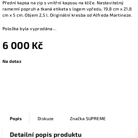
Přední kapsa na zip s vnitřní kapsou na klíče. Nastavitelný
ramenní popruh a tkaná etiketa s logem vpředu. 19,8 cm x 21,8
cm x 5 cm. Objem 2,5 l. Originální kresba od Alfreda Martineze.
Položka byla vyprodána…
6 000 Kč
Měrná
Na dotaz
cena:
Zeptat se
Popis
Diskuze
Značka
SUPREME
Detailní popis produktu