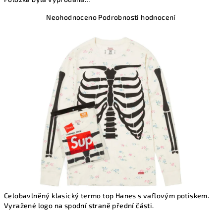
Průměrné
Neohodnoceno
Podrobnosti hodnocení
hodnocení
produktu
je
0,0
z
5
hvězdiček.
Celobavlněný klasický termo top Hanes s vaflovým potiskem.
Vyražené logo na spodní straně přední části.