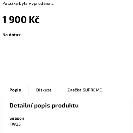
Položka byla vyprodána…
1 900 Kč
Měrná
Na dotaz
cena:
Zeptat se
Popis
Diskuze
Značka
SUPREME
Detailní popis produktu
Season
FW25