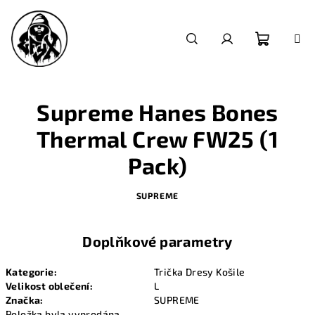
Přejít
na
obsah
Nákupn
Hledat
Přihlášení
košík
Supreme Hanes Bones
Thermal Crew FW25 (1
Pack)
SUPREME
Doplňkové parametry
Kategorie
:
Trička Dresy Košile
Velikost oblečení
:
L
Značka
:
SUPREME
Položka byla vyprodána…