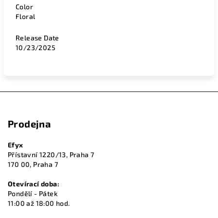
Color
Floral
Release Date
10/23/2025
Z
á
Prodejna
p
a
Efyx
t
Přístavní 1220/13, Praha 7
í
170 00, Praha 7
Otevírací doba:
Pondělí - Pátek
11:00 až 18:00 hod.