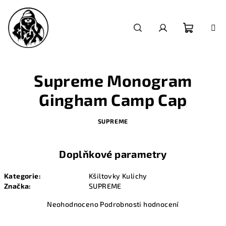
Přejít
na
obsah
Nákupn
Hledat
Přihlášení
košík
Supreme Monogram
Gingham Camp Cap
SUPREME
Doplňkové parametry
Kategorie
:
Kšiltovky Kulichy
Značka
:
SUPREME
Průměrné
Neohodnoceno
Podrobnosti hodnocení
hodnocení
produktu