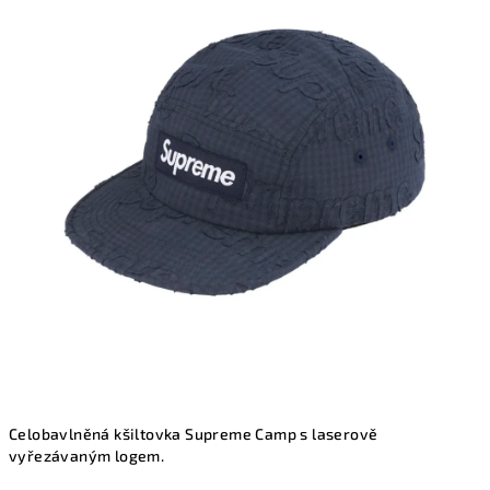
je
0,0
z
5
hvězdiček.
Celobavlněná kšiltovka Supreme Camp s laserově
vyřezávaným logem.