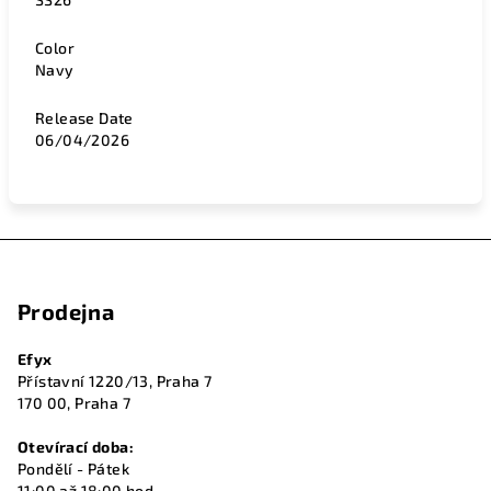
Color
Navy
Release Date
06/04/2026
Z
á
Prodejna
p
a
Efyx
t
Přístavní 1220/13, Praha 7
í
170 00, Praha 7
Otevírací doba:
Pondělí - Pátek
11:00 až 18:00 hod.