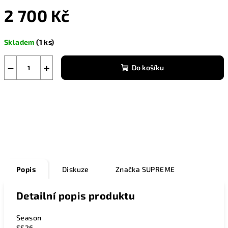
2 700 Kč
Měrná
Skladem
(1 ks)
cena:
−
+
Do košíku
Zeptat se
Popis
Diskuze
Značka
SUPREME
Detailní popis produktu
Season
SS26