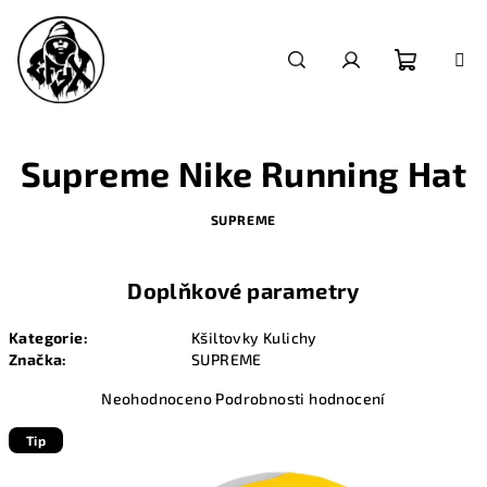
Přejít
na
obsah
Nákupn
Hledat
Přihlášení
košík
Supreme Nike Running Hat
SUPREME
Doplňkové parametry
Kategorie
:
Kšiltovky Kulichy
Značka
:
SUPREME
Průměrné
Neohodnoceno
Podrobnosti hodnocení
hodnocení
produktu
Tip
je
0,0