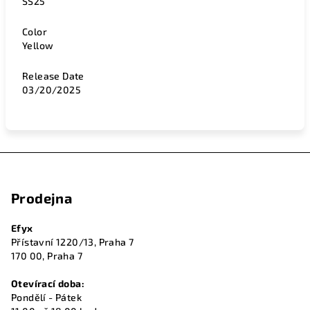
SS25
Color
Yellow
Release Date
03/20/2025
Z
á
Prodejna
p
a
Efyx
t
Přístavní 1220/13, Praha 7
í
170 00, Praha 7
Otevírací doba:
Pondělí - Pátek