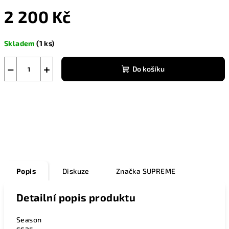
2 200 Kč
Měrná
Skladem
(1 ks)
cena:
−
+
Do košíku
Zeptat se
Popis
Diskuze
Značka
SUPREME
Detailní popis produktu
Season