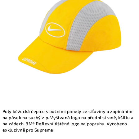
z
5
hvězdiček.
Poly běžecká čepice s bočními panely ze síťoviny a zapínáním
na pásek na suchý zip. Vyšívaná loga na přední straně, kšiltu a
na zádech. 3M® Reflexní tištěné logo na popruhu. Vyrobeno
exkluzivně pro Supreme.