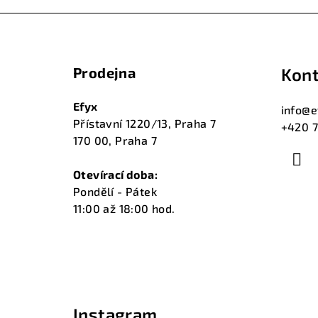
Z
á
Prodejna
Kont
p
a
Efyx
info
@
e
Přístavní 1220/13, Praha 7
+420 7
t
170 00, Praha 7
í
Otevírací doba:
Pondělí - Pátek
11:00 až 18:00 hod.
Instagram