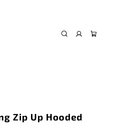
Hledat
Přihlášení
Nákupní
košík
ng Zip Up Hooded