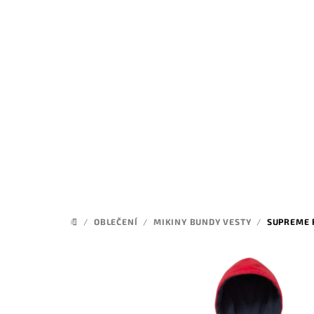
Přejít
na
obsah
/
OBLEČENÍ
/
MIKINY BUNDY VESTY
/
SUPREME 
DOMŮ