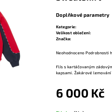
Doplňkové parametry
Kategorie
:
Velikost oblečení
:
Značka
:
Průměrné
Neohodnoceno
Podrobnosti 
hodnocení
produktu
Flís s kartáčovaným zádovým
je
kapsami. Žakárové lemování 
0,0
z
6 000 Kč
5
hvězdiček.
Měrná
cena: