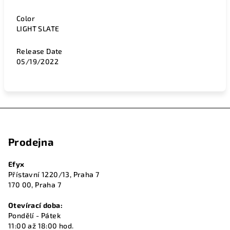
Color
LIGHT SLATE
Release Date
05/19/2022
Z
á
Prodejna
p
a
Efyx
t
Přístavní 1220/13, Praha 7
í
170 00, Praha 7
Otevírací doba:
Pondělí - Pátek
11:00 až 18:00 hod.