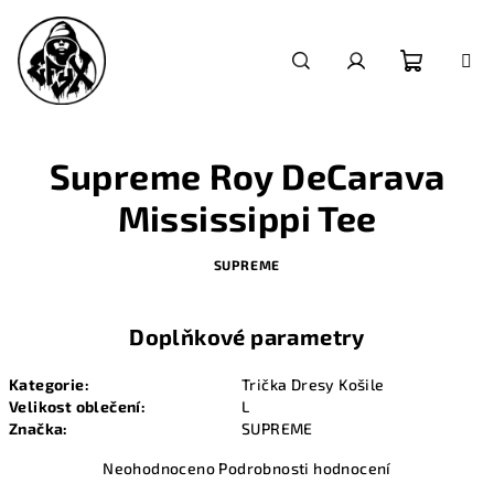
Přejít
na
obsah
Nákupn
Hledat
Přihlášení
košík
Supreme Roy DeCarava
Mississippi Tee
SUPREME
Doplňkové parametry
Kategorie
:
Trička Dresy Košile
Velikost oblečení
:
L
Značka
:
SUPREME
Průměrné
Neohodnoceno
Podrobnosti hodnocení
hodnocení