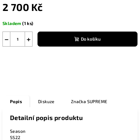
2 700 Kč
Měrná
Skladem
(1 ks)
cena:
−
+
Do košíku
Zeptat se
Popis
Diskuze
Značka
SUPREME
Detailní popis produktu
Season
SS22