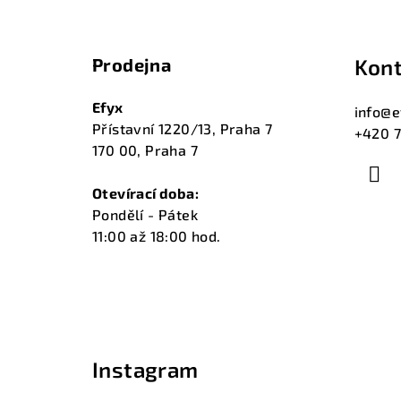
Z
á
Prodejna
Kont
p
a
Efyx
info
@
e
Přístavní 1220/13, Praha 7
+420 7
t
170 00, Praha 7
í
Otevírací doba:
Pondělí - Pátek
11:00 až 18:00 hod.
Instagram