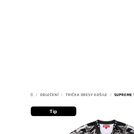
Přejít
na
obsah
/
OBLEČENÍ
/
TRIČKA DRESY KOŠILE
/
SUPREME 
DOMŮ
Tip