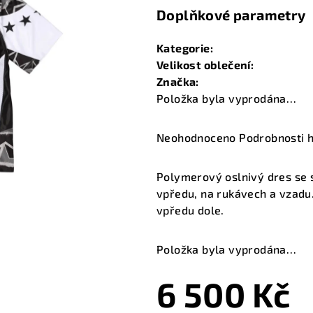
Doplňkové parametry
Kategorie
:
Velikost oblečení
:
Značka
:
Položka byla vyprodána…
Průměrné
Neohodnoceno
Podrobnosti 
hodnocení
produktu
Polymerový oslnivý dres se 
je
vpředu, na rukávech a vzadu. 
0,0
vpředu dole.
z
5
Položka byla vyprodána…
hvězdiček.
6 500 Kč