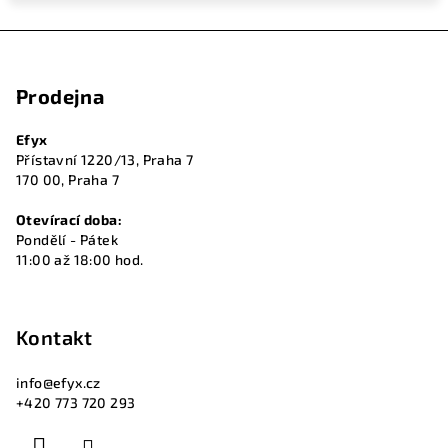
Z
á
Prodejna
p
a
Efyx
t
Přístavní 1220/13, Praha 7
í
170 00, Praha 7
Otevírací doba:
Pondělí - Pátek
11:00 až 18:00 hod.
Kontakt
info
@
efyx.cz
+420 773 720 293