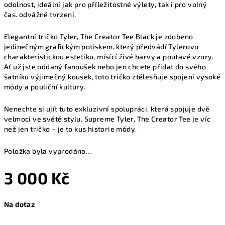
odolnost, ideální jak pro příležitostné výlety, tak i pro volný
čas. odvážné tvrzení.
Elegantní tričko Tyler, The Creator Tee Black je zdobeno
jedinečným grafickým potiskem, který předvádí Tylerovu
charakteristickou estetiku, mísící živé barvy a poutavé vzory.
Ať už jste oddaný fanoušek nebo jen chcete přidat do svého
šatníku výjimečný kousek, toto tričko ztělesňuje spojení vysoké
módy a pouliční kultury.
Nenechte si ujít tuto exkluzivní spolupráci, která spojuje dvě
velmoci ve světě stylu. Supreme Tyler, The Creator Tee je víc
než jen tričko – je to kus historie módy.
Položka byla vyprodána…
3 000 Kč
Měrná
Na dotaz
cena: