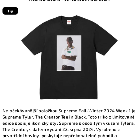
hodnocení
produktu
Tip
je
0,0
z
5
hvězdiček.
Nejočekávanější položkou Supreme Fall-Winter 2024 Week 1 je
Supreme Tyler, The Creator Tee in Black. Toto triko z limitované
edice spojuje ikonický styl Supreme s osobitým vkusem Tylera,
The Creator, s datem vydání 22. srpna 2024. Vyrobeno z
prvotřídní bavlny, poskytuje nepřekonatelné pohodlí a