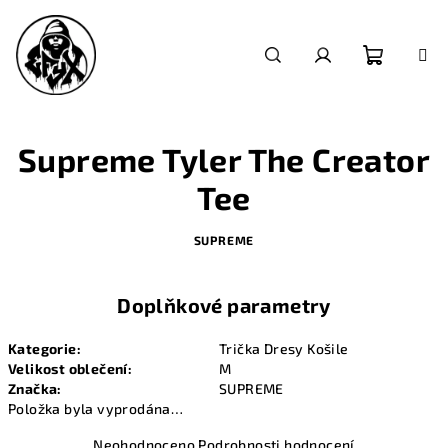
Přejít
na
obsah
Nákupn
Hledat
Přihlášení
košík
Supreme Tyler The Creator
Tee
SUPREME
Doplňkové parametry
Kategorie
:
Trička Dresy Košile
Velikost oblečení
:
M
Značka
:
SUPREME
Položka byla vyprodána…
Průměrné
Neohodnoceno
Podrobnosti hodnocení