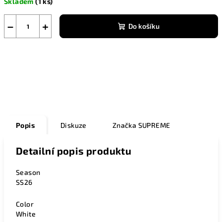
Skladem
(1 ks)
cena:
−
+
Do košíku
Zeptat se
Popis
Diskuze
Značka
SUPREME
Detailní popis produktu
Season
SS26
Color
White