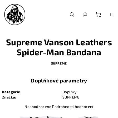
Přejít
na
obsah
Nákupn
Hledat
Přihlášení
košík
Supreme Vanson Leathers
Spider-Man Bandana
SUPREME
Doplňkové parametry
Kategorie
:
Doplňky
Značka
:
SUPREME
Průměrné
Neohodnoceno
Podrobnosti hodnocení
hodnocení
produktu