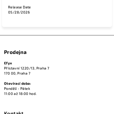
Release Date
05/28/2026
Z
á
Prodejna
p
a
Efyx
t
Přístavní 1220/13, Praha 7
í
170 00, Praha 7
Otevírací doba:
Pondělí - Pátek
11:00 až 18:00 hod.
Kontakt