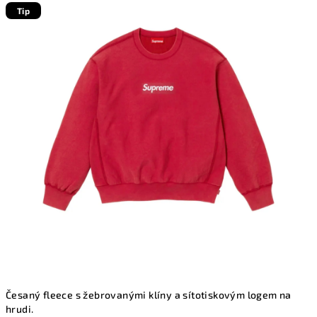
produktu
Tip
je
0,0
z
5
hvězdiček.
Česaný fleece s žebrovanými klíny a sítotiskovým logem na
hrudi.