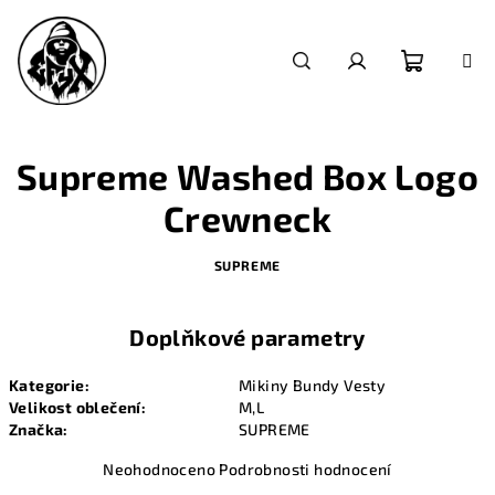
Přejít
na
obsah
Nákupn
Hledat
Přihlášení
košík
Supreme Washed Box Logo
Crewneck
SUPREME
Doplňkové parametry
Kategorie
:
Mikiny Bundy Vesty
Velikost oblečení
:
M,L
Značka
:
SUPREME
Průměrné
Neohodnoceno
Podrobnosti hodnocení
hodnocení