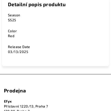
Detailní popis produktu
Season
SS25
Color
Red
Release Date
03/13/2025
Z
á
Prodejna
p
a
Efyx
t
Přístavní 1220/13, Praha 7