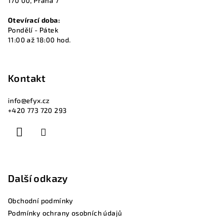
í
170 00, Praha 7
Otevírací doba:
Pondělí - Pátek
11:00 až 18:00 hod.
Kontakt
info
@
efyx.cz
+420 773 720 293
Další odkazy
Obchodní podmínky
Podmínky ochrany osobních údajů