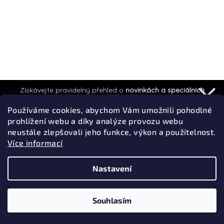
Získávejte pravidelný přehled o
novinkách a speciálních
akcích.
Používáme cookies, abychom Vám umožnili pohodlné
prohlížení webu a díky analýze provozu webu
neustále zlepšovali jeho funkce, výkon a použitelnost.
Více informací
Přihlásit k odběru
Privacy policy
Sledovat na Instagramu
Nastavení
Copyright 2026
Efyx
. Všechna práva vyhrazena.
Souhlasím
Vytvořil Shoptet