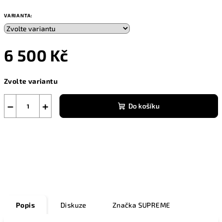
VARIANTA:
6 500 Kč
Měrná
Zvolte variantu
cena:
−
+
Do košíku
Zeptat se
Popis
Diskuze
Značka
SUPREME