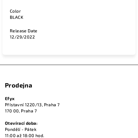
Color
BLACK
Release Date
12/29/2022
Z
á
Prodejna
p
a
Efyx
t
Přístavní 1220/13, Praha 7
í
170 00, Praha 7
Otevírací doba:
Pondělí - Pátek
11:00 až 18:00 hod.