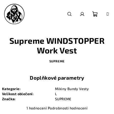
Přejít
na
obsah
Nákupn
Hledat
Přihlášení
košík
Supreme WINDSTOPPER
Work Vest
SUPREME
Doplňkové parametry
Kategorie
:
Mikiny Bundy Vesty
Velikost oblečení
:
L
Značka
:
SUPREME
Průměrné
1 hodnocení
Podrobnosti hodnocení
hodnocení