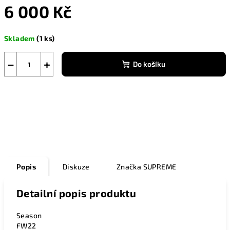
6 000 Kč
Měrná
Skladem
(1 ks)
cena:
−
+
Do košíku
Zeptat se
Popis
Diskuze
Značka
SUPREME
Detailní popis produktu
Season
FW22