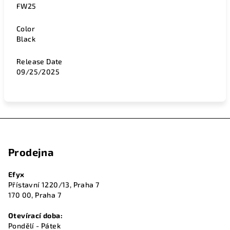
FW25
Color
Black
Release Date
09/25/2025
Z
á
Prodejna
p
a
Efyx
t
Přístavní 1220/13, Praha 7
í
170 00, Praha 7
Otevírací doba:
Pondělí - Pátek