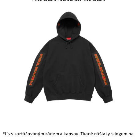
hodnocení
produktu
je
5,0
z
5
hvězdiček.
Flís s kartáčovaným zádem a kapsou. Tkané nášivky s logem na