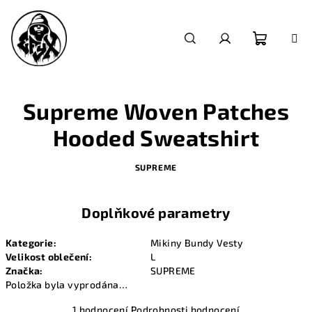
Přejít
na
obsah
Nákupn
Hledat
Přihlášení
košík
Supreme Woven Patches
Hooded Sweatshirt
SUPREME
Doplňkové parametry
Kategorie
:
Mikiny Bundy Vesty
Velikost oblečení
:
L
Značka
:
SUPREME
Položka byla vyprodána…
Průměrné
1 hodnocení
Podrobnosti hodnocení