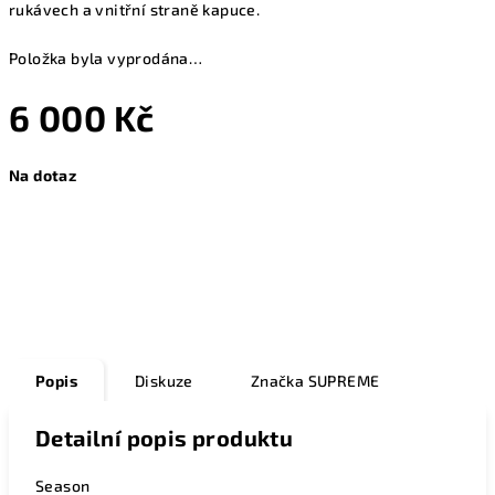
rukávech a vnitřní straně kapuce.
Položka byla vyprodána…
6 000 Kč
Měrná
Na dotaz
cena:
Zeptat se
Popis
Diskuze
Značka
SUPREME
Detailní popis produktu
Season