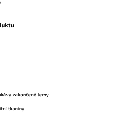
e
duktu
 rukávy zakončené lemy
tní tkaniny