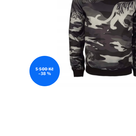
5 500 Kč
–38 %