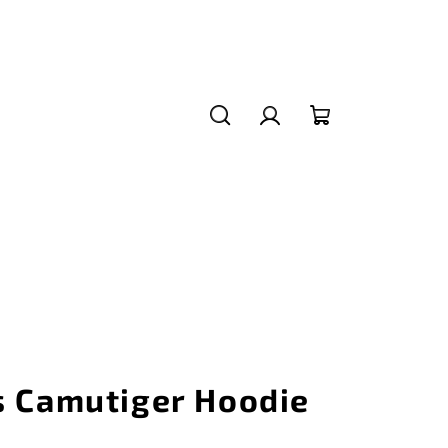
Hledat
Přihlášení
Nákupní
košík
s Camutiger Hoodie