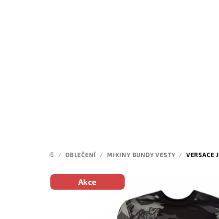
Přejít
na
obsah
/
OBLEČENÍ
/
MIKINY BUNDY VESTY
/
VERSACE 
DOMŮ
Akce