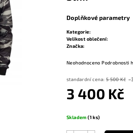
Doplňkové parametry
Kategorie
:
Velikost oblečení
:
Značka
:
Průměrné
Neohodnoceno
Podrobnosti 
hodnocení
produktu
standardní cena:
5 500 Kč
–
je
3 400 Kč
0,0
z
5
Měrná
hvězdiček.
cena:
Skladem
(1 ks)