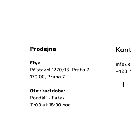
Z
á
Prodejna
Kont
p
a
Efyx
info
@
e
Přístavní 1220/13, Praha 7
+420 7
t
170 00, Praha 7
í
Otevírací doba:
Pondělí - Pátek
11:00 až 18:00 hod.